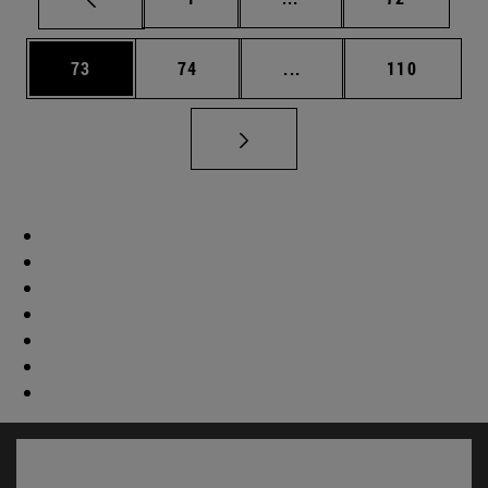
Página
Página
Páginas intermedias U
Página
73
74
...
110