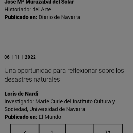
José Mª Muruzábal del Solar
Historiador del Arte
Publicado en:
Diario de Navarra
06 | 11 | 2022
Una oportunidad para reflexionar sobre los
desastres naturales
Loris de Nardi
Investigador Marie Curie del Instituto Cultura y
Sociedad, Universidad de Navarra
Publicado en:
El Mundo
Página
Páginas intermedias Us
Página
1
...
72