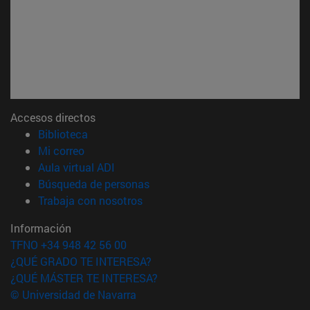
Accesos directos
(abre en nueva ventana)
Biblioteca
(abre en nueva ventana)
Mi correo
(abre en nueva ventana)
Aula virtual ADI
(abre en nueva ventana)
Búsqueda de personas
(abre en nueva ventana)
Trabaja con nosotros
Información
TFNO +34 948 42 56 00
¿QUÉ GRADO TE INTERESA?
¿QUÉ MÁSTER TE INTERESA?
© Universidad de Navarra