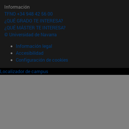
Información
TFNO +34 948 42 56 00
¿QUÉ GRADO TE INTERESA?
¿QUÉ MÁSTER TE INTERESA?
© Universidad de Navarra
Información legal
Accesibilidad
Configuración de cookies
Localizador de campus