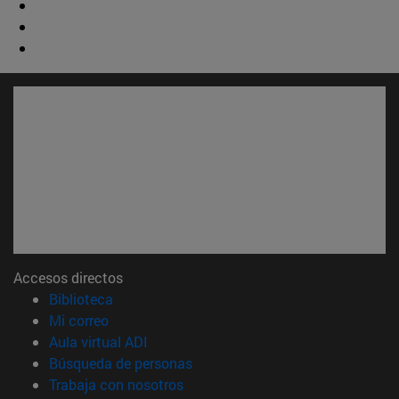
Accesos directos
(abre en nueva ventana)
Biblioteca
(abre en nueva ventana)
Mi correo
(abre en nueva ventana)
Aula virtual ADI
(abre en nueva ventana)
Búsqueda de personas
(abre en nueva ventana)
Trabaja con nosotros