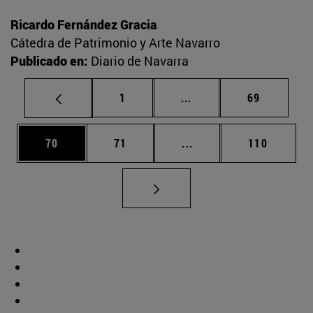
Ricardo Fernández Gracia
Cátedra de Patrimonio y Arte Navarro
Publicado en:
Diario de Navarra
Página
Páginas intermedias Us
Página
1
...
69
Página
Página
Páginas intermedias U
Página
70
71
...
110