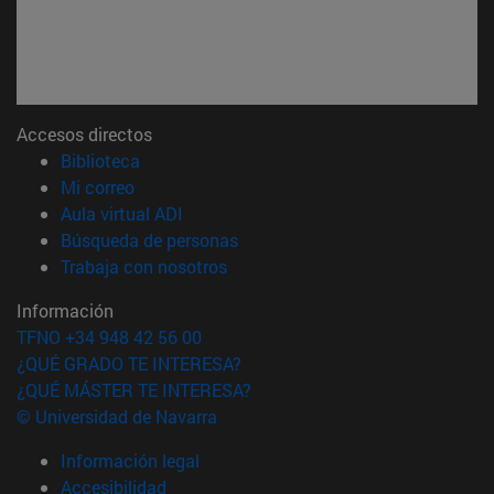
Accesos directos
(abre en nueva ventana)
Biblioteca
(abre en nueva ventana)
Mi correo
(abre en nueva ventana)
Aula virtual ADI
(abre en nueva ventana)
Búsqueda de personas
(abre en nueva ventana)
Trabaja con nosotros
Información
TFNO +34 948 42 56 00
¿QUÉ GRADO TE INTERESA?
¿QUÉ MÁSTER TE INTERESA?
© Universidad de Navarra
Información legal
Accesibilidad