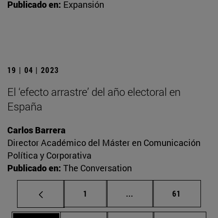
Publicado en:
Expansión
19 | 04 | 2023
El ‘efecto arrastre’ del año electoral en
España
Carlos Barrera
Director Académico del Máster en Comunicación
Política y Corporativa
Publicado en:
The Conversation
Página
Páginas intermedias Us
Página
1
...
61