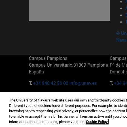
© Uni
Nava
Campus Pamplona
Campus 
Campus Universitario 31009 Pamplona
Pº de M
España
Donosti
T.
+34 948 42 56 00
info@unav.es
T.
+34 9
Campus Madrid (IESE)
Campus 
The University of Navarra website uses our own and third-party cookies 
Camino del Cerro Águila 3 28023
165 W 5
Different types of cookies have different purposes. For example, to identi
Madrid España
EE.UU
browsing habits respecting your privacy, or personalize how the content 
to enable or accept them all. This banner will remain active until you ch
T.
+34 912 11 30 00
T.
+1 64
information about our cookies, please visit our
Cookie Policy.