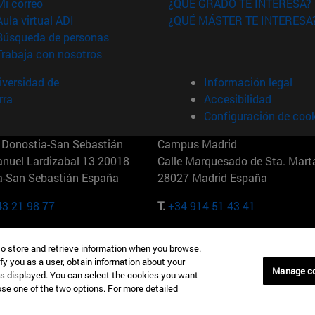
(abre en nueva ventana)
Mi correo
¿QUÉ GRADO TE INTERESA?
(abre en nueva ventana)
Aula virtual ADI
¿QUÉ MÁSTER TE INTERESA
(abre en nueva ventana)
Búsqueda de personas
(abre en nueva ventana)
Trabaja con nosotros
versidad de
Información legal
rra
Accesibilidad
Configuración de coo
Donostia-San Sebastián
Campus Madrid
anuel Lardizabal 13 20018
Calle Marquesado de Sta. Marta
a-San Sebastián España
28027 Madrid España
43 21 98 77
T.
+34 914 51 43 41
Nueva York (IESE)
Campus Munich (IESE)
to store and retrieve information when you browse.
7th St 10019-2201 Nueva York
Maria-Theresia-Straße 15 8167
fy you as a user, obtain information about your
Múnich Alemania
Manage c
is displayed. You can select the cookies you want
oose one of the two options. For more detailed
6 346 8850
T.
+49 89 24209790