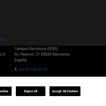
?
kies
Campus Barcelona (IESE)
, 3
Av. Pearson, 21 08034 Barcelona
España
T.
+34 93 253 42 00
Campus Sao Paulo (IESE)
5
Rua Martiniano de Carvalho, 573
01321001 Bela Vista Brasil
ookies
Reject All
Accept All Cookies
T.
+55 11 3177-8300