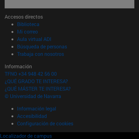
Accesos directos
(abre en nueva ventana)
Biblioteca
(abre en nueva ventana)
Mi correo
(abre en nueva ventana)
Aula virtual ADI
(abre en nueva ventana)
Búsqueda de personas
(abre en nueva ventana)
Trabaja con nosotros
Información
TFNO +34 948 42 56 00
¿QUÉ GRADO TE INTERESA?
¿QUÉ MÁSTER TE INTERESA?
© Universidad de Navarra
Información legal
Accesibilidad
Configuración de cookies
Localizador de campus