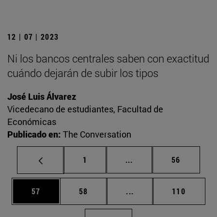
12 | 07 | 2023
Ni los bancos centrales saben con exactitud
cuándo dejarán de subir los tipos
José Luis Álvarez
Vicedecano de estudiantes, Facultad de
Económicas
Publicado en:
The Conversation
Página
Páginas intermedias Us
Página
1
...
56
Página
Página
Páginas intermedias U
Página
57
58
...
110