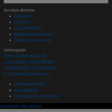
Accesos directos
(abre en nueva ventana)
Biblioteca
(abre en nueva ventana)
Mi correo
(abre en nueva ventana)
Aula virtual ADI
(abre en nueva ventana)
Búsqueda de personas
(abre en nueva ventana)
Trabaja con nosotros
Información
TFNO +34 948 42 56 00
¿QUÉ GRADO TE INTERESA?
¿QUÉ MÁSTER TE INTERESA?
© Universidad de Navarra
Información legal
Accesibilidad
Configuración de cookies
Localizador de campus