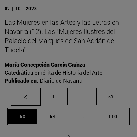
02 | 10 | 2023
Las Mujeres en las Artes y las Letras en
Navarra (12). Las “Mujeres Ilustres del
Palacio del Marqués de San Adrián de
Tudela"
María Concepción García Gaínza
Catedrática emérita de Historia del Arte
Publicado en:
Diario de Navarra
Página
Páginas intermedias Us
Página
1
...
52
Página
Página
Páginas intermedias U
Página
53
54
...
110