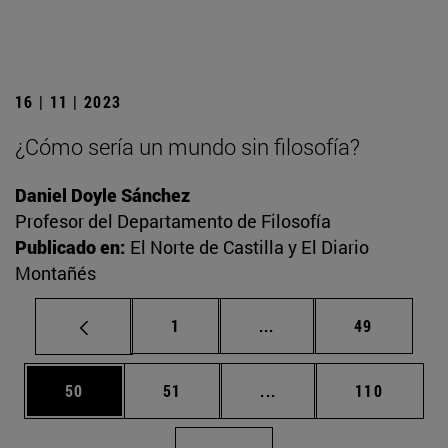
16 | 11 | 2023
¿Cómo sería un mundo sin filosofía?
Daniel Doyle Sánchez
Profesor del Departamento de Filosofía
Publicado en:
El Norte de Castilla y El Diario
Montañés
Página
Páginas intermedias Us
Página
1
...
49
Página
Página
Páginas intermedias U
Página
50
51
...
110