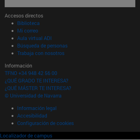
Accesos directos
(abre en nueva ventana)
Biblioteca
(abre en nueva ventana)
Mi correo
(abre en nueva ventana)
Aula virtual ADI
(abre en nueva ventana)
Búsqueda de personas
(abre en nueva ventana)
Trabaja con nosotros
Información
TFNO +34 948 42 56 00
¿QUÉ GRADO TE INTERESA?
¿QUÉ MÁSTER TE INTERESA?
© Universidad de Navarra
Información legal
Accesibilidad
Configuración de cookies
Localizador de campus