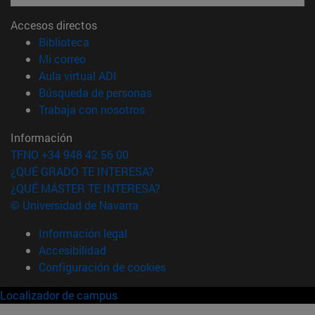
Accesos directos
(abre en nueva ventana)
Biblioteca
(abre en nueva ventana)
Mi correo
(abre en nueva ventana)
Aula virtual ADI
(abre en nueva ventana)
Búsqueda de personas
(abre en nueva ventana)
Trabaja con nosotros
Información
TFNO +34 948 42 56 00
¿QUÉ GRADO TE INTERESA?
¿QUÉ MÁSTER TE INTERESA?
© Universidad de Navarra
Información legal
Accesibilidad
Configuración de cookies
Localizador de campus