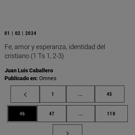
01 | 02 | 2024
Fe, amor y esperanza, identidad del
cristiano (1 Ts 1, 2-3)
Juan Luis Caballero
Publicado en:
Omnes
Página
Páginas intermedias Us
Página
1
...
45
Página
Página
Páginas intermedias U
Página
46
47
...
110