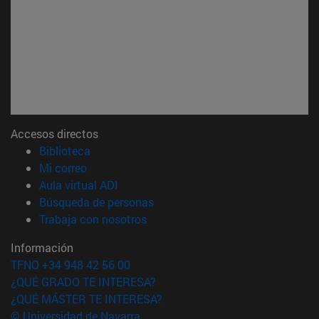
Accesos directos
(abre en nueva ventana)
Biblioteca
(abre en nueva ventana)
Mi correo
(abre en nueva ventana)
Aula virtual ADI
(abre en nueva ventana)
Búsqueda de personas
(abre en nueva ventana)
Trabaja con nosotros
Información
TFNO +34 948 42 56 00
¿QUÉ GRADO TE INTERESA?
¿QUÉ MÁSTER TE INTERESA?
© Universidad de Navarra