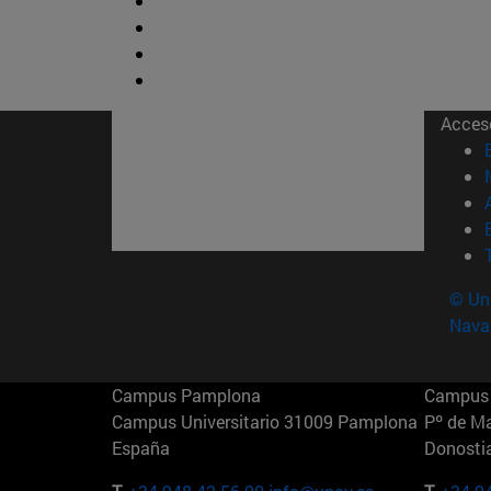
Acces
© Uni
Nava
Campus Pamplona
Campus 
Campus Universitario 31009 Pamplona
Pº de M
España
Donosti