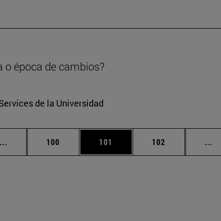
a o época de cambios?
Services de la Universidad
Páginas intermedias Use TAB para desplazarse.
Página
Página
Página
Pá
...
100
101
102
...