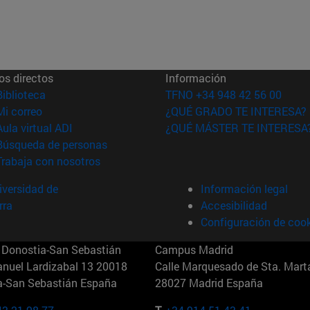
os directos
Información
(abre en nueva ventana)
Biblioteca
TFNO +34 948 42 56 00
(abre en nueva ventana)
Mi correo
¿QUÉ GRADO TE INTERESA?
(abre en nueva ventana)
Aula virtual ADI
¿QUÉ MÁSTER TE INTERESA
(abre en nueva ventana)
Búsqueda de personas
(abre en nueva ventana)
Trabaja con nosotros
versidad de
Información legal
rra
Accesibilidad
Configuración de coo
Donostia-San Sebastián
Campus Madrid
anuel Lardizabal 13 20018
Calle Marquesado de Sta. Marta
a-San Sebastián España
28027 Madrid España