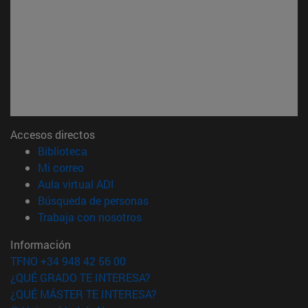
Accesos directos
(abre en nueva ventana)
Biblioteca
(abre en nueva ventana)
Mi correo
(abre en nueva ventana)
Aula virtual ADI
(abre en nueva ventana)
Búsqueda de personas
(abre en nueva ventana)
Trabaja con nosotros
Información
TFNO +34 948 42 56 00
¿QUÉ GRADO TE INTERESA?
¿QUÉ MÁSTER TE INTERESA?