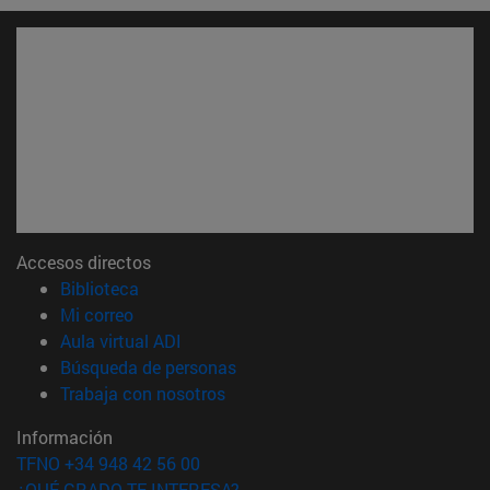
Accesos directos
(abre en nueva ventana)
Biblioteca
(abre en nueva ventana)
Mi correo
(abre en nueva ventana)
Aula virtual ADI
(abre en nueva ventana)
Búsqueda de personas
(abre en nueva ventana)
Trabaja con nosotros
Información
TFNO +34 948 42 56 00
¿QUÉ GRADO TE INTERESA?