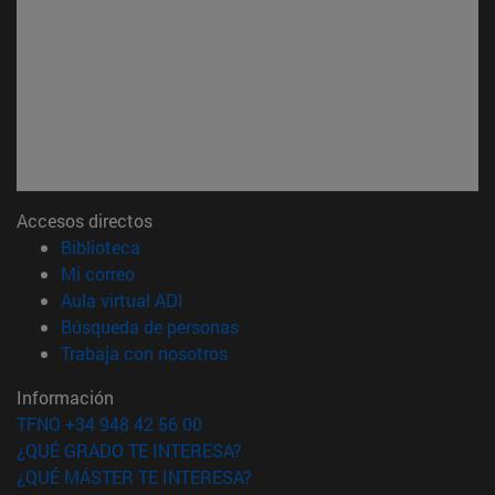
Accesos directos
(abre en nueva ventana)
Biblioteca
(abre en nueva ventana)
Mi correo
(abre en nueva ventana)
Aula virtual ADI
(abre en nueva ventana)
Búsqueda de personas
(abre en nueva ventana)
Trabaja con nosotros
Información
TFNO +34 948 42 56 00
¿QUÉ GRADO TE INTERESA?
¿QUÉ MÁSTER TE INTERESA?