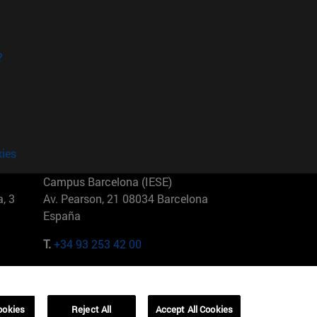
?
kies
Campus Barcelona (IESE)
, 3
Av. Pearson, 21 08034 Barcelona
España
T.
+34 93 253 42 00
Campus Sao Paulo (IESE)
5
Rua Martiniano de Carvalho, 573
01321001 Bela Vista Brasil
ookies
Reject All
Accept All Cookies