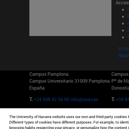
Acces
© Uni
Nava
Campus Pamplona
Campus 
Campus Universitario 31009 Pamplona
Pº de M
España
Donosti
T.
+34 948 42 56 00
info@unav.es
T.
+34 9
Campus Madrid (IESE)
Campus 
The University of Navarra website uses our own and third-party cookies 
Camino del Cerro Águila 3 28023
165 W 5
Different types of cookies have different purposes. For example, to identi
Madrid España
EE.UU
browsing habits respecting your privacy, or personalize how the content 