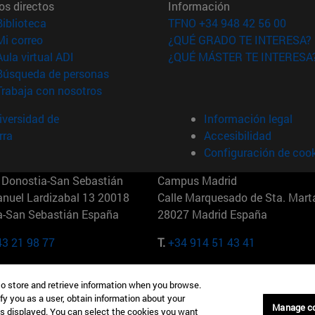
os directos
Información
(abre en nueva ventana)
Biblioteca
TFNO +34 948 42 56 00
(abre en nueva ventana)
Mi correo
¿QUÉ GRADO TE INTERESA?
(abre en nueva ventana)
Aula virtual ADI
¿QUÉ MÁSTER TE INTERESA
(abre en nueva ventana)
Búsqueda de personas
(abre en nueva ventana)
Trabaja con nosotros
versidad de
Información legal
rra
Accesibilidad
Configuración de coo
Donostia-San Sebastián
Campus Madrid
anuel Lardizabal 13 20018
Calle Marquesado de Sta. Marta
a-San Sebastián España
28027 Madrid España
43 21 98 77
T.
+34 914 51 43 41
Nueva York (IESE)
Campus Munich (IESE)
to store and retrieve information when you browse.
7th St 10019-2201 Nueva York
Maria-Theresia-Straße 15 8167
fy you as a user, obtain information about your
Múnich Alemania
Manage c
is displayed. You can select the cookies you want