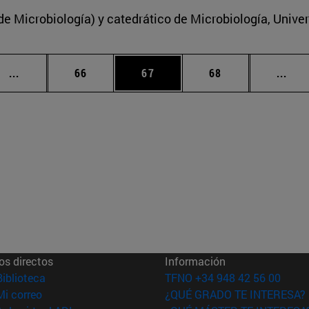
 Microbiología) y catedrático de Microbiología, Unive
Páginas intermedias Use TAB para desplazarse.
Página
Página
Página
Pági
...
66
67
68
...
os directos
Información
(abre en nueva ventana)
Biblioteca
TFNO +34 948 42 56 00
(abre en nueva ventana)
Mi correo
¿QUÉ GRADO TE INTERESA?