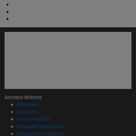
Accesos directos
(abre en nueva ventana)
Biblioteca
(abre en nueva ventana)
Mi correo
(abre en nueva ventana)
Aula virtual ADI
(abre en nueva ventana)
Búsqueda de personas
(abre en nueva ventana)
Trabaja con nosotros