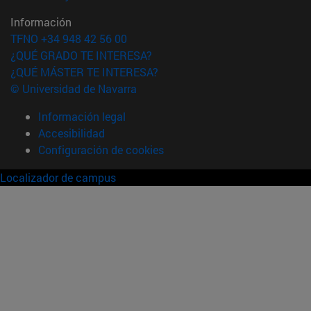
Información
TFNO +34 948 42 56 00
¿QUÉ GRADO TE INTERESA?
¿QUÉ MÁSTER TE INTERESA?
© Universidad de Navarra
Información legal
Accesibilidad
Configuración de cookies
Localizador de campus