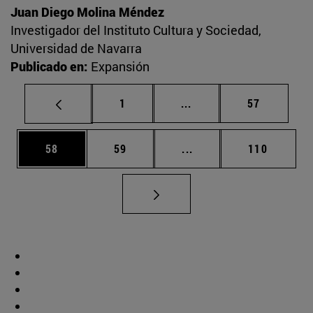
Juan Diego Molina Méndez
Investigador del Instituto Cultura y Sociedad,
Universidad de Navarra
Publicado en:
Expansión
Página
Páginas intermedias Us
Página
1
...
57
Página
Página
Páginas intermedias U
Página
58
59
...
110