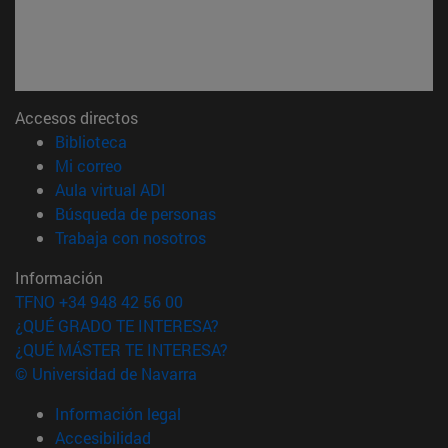
Accesos directos
(abre en nueva ventana)
Biblioteca
(abre en nueva ventana)
Mi correo
(abre en nueva ventana)
Aula virtual ADI
(abre en nueva ventana)
Búsqueda de personas
(abre en nueva ventana)
Trabaja con nosotros
Información
TFNO +34 948 42 56 00
¿QUÉ GRADO TE INTERESA?
¿QUÉ MÁSTER TE INTERESA?
© Universidad de Navarra
Información legal
Accesibilidad