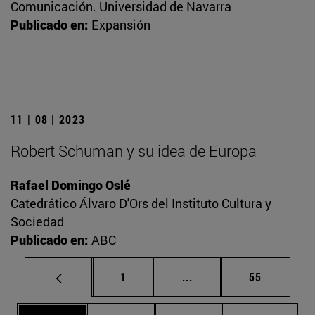
Comunicación. Universidad de Navarra
Publicado en:
Expansión
11 | 08 | 2023
Robert Schuman y su idea de Europa
Rafael Domingo Oslé
Catedrático Álvaro D'Ors del Instituto Cultura y
Sociedad
Publicado en:
ABC
Página
Páginas intermedias Us
Página
1
...
55