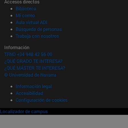
Accesos directos
(abre en nueva ventana)
Biblioteca
(abre en nueva ventana)
Mi correo
(abre en nueva ventana)
Aula virtual ADI
(abre en nueva ventana)
Búsqueda de personas
(abre en nueva ventana)
Trabaja con nosotros
Información
TFNO +34 948 42 56 00
¿QUÉ GRADO TE INTERESA?
¿QUÉ MÁSTER TE INTERESA?
© Universidad de Navarra
Información legal
Accesibilidad
Configuración de cookies
Localizador de campus