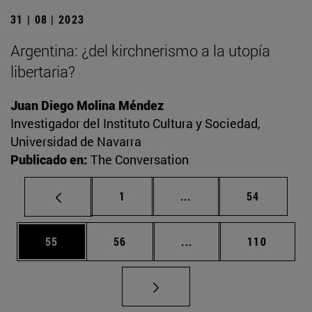
31 | 08 | 2023
Argentina: ¿del kirchnerismo a la utopía
libertaria?
Juan Diego Molina Méndez
Investigador del Instituto Cultura y Sociedad,
Universidad de Navarra
Publicado en:
The Conversation
Página
Páginas intermedias Us
Página
1
...
54
Página
Página
Páginas intermedias U
Página
55
56
...
110