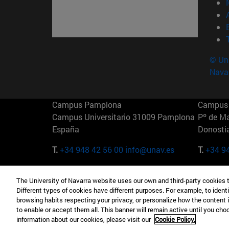
© Uni
Nava
Campus Pamplona
Campus 
Campus Universitario 31009 Pamplona
Pº de M
España
Donosti
T.
+34 948 42 56 00
info@unav.es
T.
+34 9
Campus Madrid (IESE)
Campus 
The University of Navarra website uses our own and third-party cookies 
Camino del Cerro Águila 3 28023
165 W 5
Different types of cookies have different purposes. For example, to identi
Madrid España
EE.UU
browsing habits respecting your privacy, or personalize how the content 
to enable or accept them all. This banner will remain active until you ch
T.
+34 912 11 30 00
T.
+1 64
information about our cookies, please visit our
Cookie Policy.