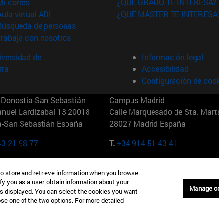
(abre en nueva ventana)
Mi correo
¿QUÉ GRADO TE INTERESA?
(abre en nueva ventana)
Aula virtual ADI
¿QUÉ MÁSTER TE INTERESA
(abre en nueva ventana)
Búsqueda de personas
(abre en nueva ventana)
Trabaja con nosotros
versidad de
Información legal
rra
Accesibilidad
Configuración de coo
Donostia-San Sebastián
Campus Madrid
anuel Lardizabal 13 20018
Calle Marquesado de Sta. Marta
a-San Sebastián España
28027 Madrid España
43 21 98 77
T.
+34 914 51 43 41
Nueva York (IESE)
Campus Munich (IESE)
to store and retrieve information when you browse.
7th St 10019-2201 Nueva York
Maria-Theresia-Straße 15 8167
fy you as a user, obtain information about your
Múnich Alemania
Manage c
is displayed. You can select the cookies you want
oose one of the two options. For more detailed
6 346 8850
T.
+49 89 24209790