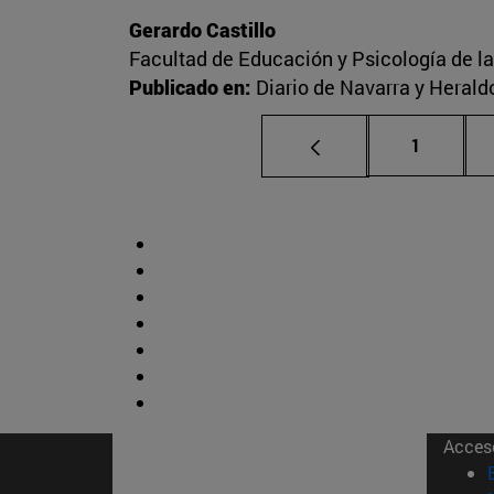
Gerardo Castillo
Facultad de Educación y Psicología de l
Publicado en:
Diario de Navarra y Herald
Página
1
Acces