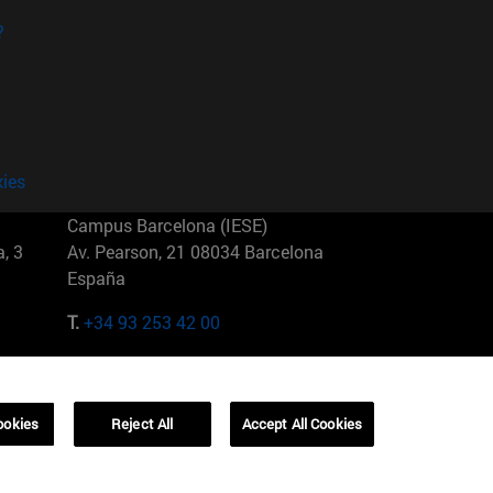
?
kies
Campus Barcelona (IESE)
, 3
Av. Pearson, 21 08034 Barcelona
España
T.
+34 93 253 42 00
Campus Sao Paulo (IESE)
5
Rua Martiniano de Carvalho, 573
01321001 Bela Vista Brasil
ookies
Reject All
Accept All Cookies
T.
+55 11 3177-8300