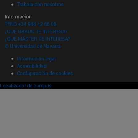
(abre en nueva ventana)
Trabaja con nosotros
Información
TFNO +34 948 42 56 00
¿QUÉ GRADO TE INTERESA?
¿QUÉ MÁSTER TE INTERESA?
© Universidad de Navarra
Información legal
Accesibilidad
Configuración de cookies
Localizador de campus