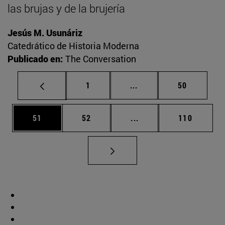
las brujas y de la brujería
Jesús M. Usunáriz
Catedrático de Historia Moderna
Publicado en:
The Conversation
Página
Páginas intermedias Us
Página
1
...
50
Página
Página
Páginas intermedias U
Página
51
52
...
110