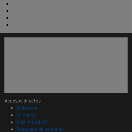
Accesos directos
(abre en nueva ventana)
Biblioteca
(abre en nueva ventana)
Mi correo
(abre en nueva ventana)
Aula virtual ADI
(abre en nueva ventana)
Búsqueda de personas