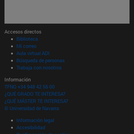
Accesos directos
(abre en nueva ventana)
Biblioteca
(abre en nueva ventana)
Mi correo
(abre en nueva ventana)
Aula virtual ADI
(abre en nueva ventana)
Búsqueda de personas
(abre en nueva ventana)
Trabaja con nosotros
Información
TFNO +34 948 42 56 00
¿QUÉ GRADO TE INTERESA?
¿QUÉ MÁSTER TE INTERESA?
© Universidad de Navarra
Información legal
Accesibilidad