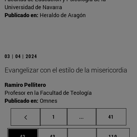
Universidad de Navarra
Publicado en:
Heraldo de Aragón
03 | 04 | 2024
Evangelizar con el estilo de la misericordia
Ramiro Pellitero
Profesor en la Facultad de Teología
Publicado en:
Omnes
Página
Páginas intermedias Us
Página
1
...
41
Página
Página
Páginas intermedias U
Página
42
43
...
110