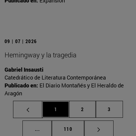
Publicado en:
Expansión
09 | 07 | 2026
Hemingway y la tragedia
Gabriel Insausti
Catedrático de Literatura Contemporánea
Publicado en:
El Diario Montañés y El Heraldo de
Aragón
Página
Página
Página
1
2
3
Páginas intermedias Use TAB para desplaz
Página
...
110