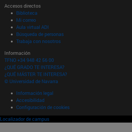
Accesos directos
(abre en nueva ventana)
Biblioteca
(abre en nueva ventana)
Mi correo
(abre en nueva ventana)
Aula virtual ADI
(abre en nueva ventana)
Búsqueda de personas
(abre en nueva ventana)
Trabaja con nosotros
Información
TFNO +34 948 42 56 00
¿QUÉ GRADO TE INTERESA?
¿QUÉ MÁSTER TE INTERESA?
© Universidad de Navarra
Información legal
Accesibilidad
Configuración de cookies
Localizador de campus