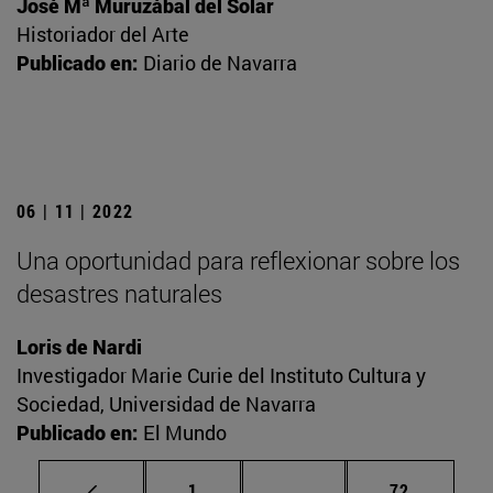
José Mª Muruzábal del Solar
Historiador del Arte
Publicado en:
Diario de Navarra
06 | 11 | 2022
Una oportunidad para reflexionar sobre los
desastres naturales
Loris de Nardi
Investigador Marie Curie del Instituto Cultura y
Sociedad, Universidad de Navarra
Publicado en:
El Mundo
Página
Páginas intermedias Us
Página
1
...
72