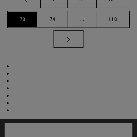
Página
Página
Páginas intermedias U
Página
73
74
...
110