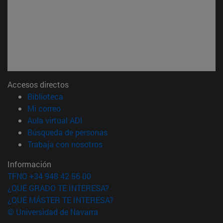
Accesos directos
(abre en nueva ventana)
Biblioteca
(abre en nueva ventana)
Mi correo
(abre en nueva ventana)
Aula virtual ADI
(abre en nueva ventana)
Búsqueda de personas
(abre en nueva ventana)
Trabaja con nosotros
Información
TFNO +34 948 42 56 00
¿QUÉ GRADO TE INTERESA?
¿QUÉ MÁSTER TE INTERESA?
© Universidad de Navarra