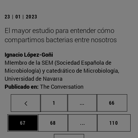
23 | 01 | 2023
El mayor estudio para entender cómo
compartimos bacterias entre nosotros
Ignacio López-Goñi
MIembro de la SEM (Sociedad Española de
Microbiología) y catedrático de Microbiología,
Universidad de Navarra
Publicado en:
The Conversation
Página
Páginas intermedias Us
Página
1
...
66
Página
Página
Páginas intermedias U
Página
67
68
...
110