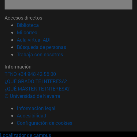
Accesos directos
(abre en nueva ventana)
Biblioteca
(abre en nueva ventana)
Mi correo
(abre en nueva ventana)
Aula virtual ADI
(abre en nueva ventana)
Búsqueda de personas
(abre en nueva ventana)
Trabaja con nosotros
Información
TFNO +34 948 42 56 00
¿QUÉ GRADO TE INTERESA?
¿QUÉ MÁSTER TE INTERESA?
© Universidad de Navarra
Información legal
Accesibilidad
Configuración de cookies
Localizador de campus