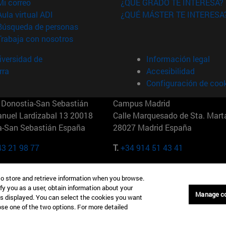
(abre en nueva ventana)
Mi correo
¿QUÉ GRADO TE INTERESA?
(abre en nueva ventana)
Aula virtual ADI
¿QUÉ MÁSTER TE INTERESA
(abre en nueva ventana)
Búsqueda de personas
(abre en nueva ventana)
Trabaja con nosotros
versidad de
Información legal
rra
Accesibilidad
Configuración de coo
Donostia-San Sebastián
Campus Madrid
anuel Lardizabal 13 20018
Calle Marquesado de Sta. Marta
a-San Sebastián España
28027 Madrid España
43 21 98 77
T.
+34 914 51 43 41
Nueva York (IESE)
Campus Munich (IESE)
to store and retrieve information when you browse.
7th St 10019-2201 Nueva York
Maria-Theresia-Straße 15 8167
fy you as a user, obtain information about your
Múnich Alemania
Manage c
is displayed. You can select the cookies you want
oose one of the two options. For more detailed
6 346 8850
T.
+49 89 24209790