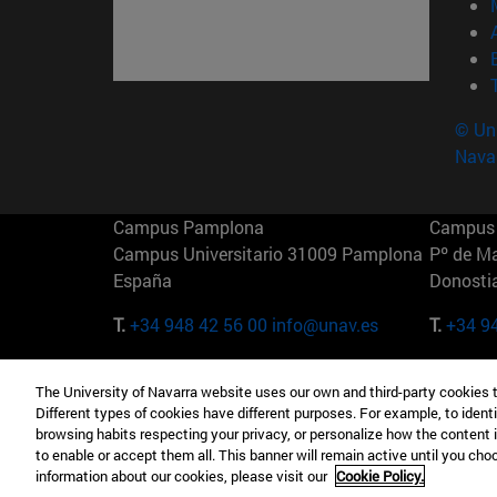
© Uni
Nava
Campus Pamplona
Campus 
Campus Universitario 31009 Pamplona
Pº de M
España
Donosti
T.
+34 948 42 56 00
info@unav.es
T.
+34 9
Campus Madrid (IESE)
Campus 
The University of Navarra website uses our own and third-party cookies 
Camino del Cerro Águila 3 28023
165 W 5
Different types of cookies have different purposes. For example, to identi
Madrid España
EE.UU
browsing habits respecting your privacy, or personalize how the content 
to enable or accept them all. This banner will remain active until you ch
T.
+34 912 11 30 00
T.
+1 64
information about our cookies, please visit our
Cookie Policy.