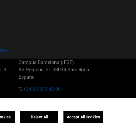
?
kies
Campus Barcelona (IESE)
, 3
Av. Pearson, 21 08034 Barcelona
España
T.
+34 93 253 42 00
Campus Sao Paulo (IESE)
5
Rua Martiniano de Carvalho, 573
01321001 Bela Vista Brasil
ookies
Reject All
Accept All Cookies
T.
+55 11 3177-8300