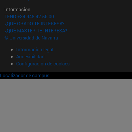
Información
TFNO +34 948 42 56 00
¿QUÉ GRADO TE INTERESA?
¿QUÉ MÁSTER TE INTERESA?
© Universidad de Navarra
Información legal
Accesibilidad
Configuración de cookies
Localizador de campus