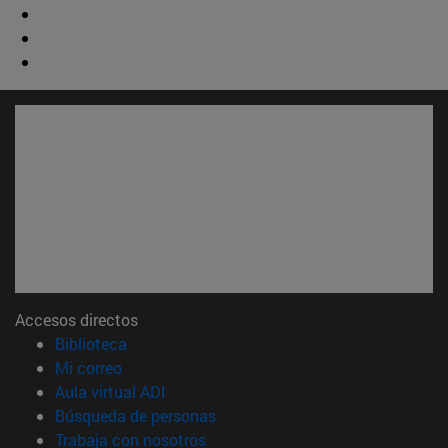
Accesos directos
(abre en nueva ventana)
Biblioteca
(abre en nueva ventana)
Mi correo
(abre en nueva ventana)
Aula virtual ADI
(abre en nueva ventana)
Búsqueda de personas
(abre en nueva ventana)
Trabaja con nosotros