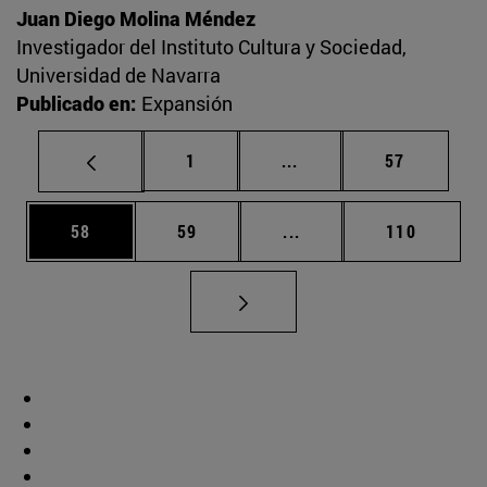
Juan Diego Molina Méndez
Investigador del Instituto Cultura y Sociedad,
Universidad de Navarra
Publicado en:
Expansión
Página
Páginas intermedias Us
Página
1
...
57
Página
Página
Páginas intermedias U
Página
58
59
...
110