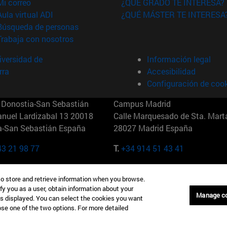
(abre en nueva ventana)
Mi correo
¿QUÉ GRADO TE INTERESA?
(abre en nueva ventana)
Aula virtual ADI
¿QUÉ MÁSTER TE INTERESA
(abre en nueva ventana)
Búsqueda de personas
(abre en nueva ventana)
Trabaja con nosotros
versidad de
Información legal
rra
Accesibilidad
Configuración de coo
Donostia-San Sebastián
Campus Madrid
anuel Lardizabal 13 20018
Calle Marquesado de Sta. Marta
a-San Sebastián España
28027 Madrid España
43 21 98 77
T.
+34 914 51 43 41
Nueva York (IESE)
Campus Munich (IESE)
to store and retrieve information when you browse.
7th St 10019-2201 Nueva York
Maria-Theresia-Straße 15 8167
fy you as a user, obtain information about your
Múnich Alemania
Manage c
is displayed. You can select the cookies you want
oose one of the two options. For more detailed
6 346 8850
T.
+49 89 24209790