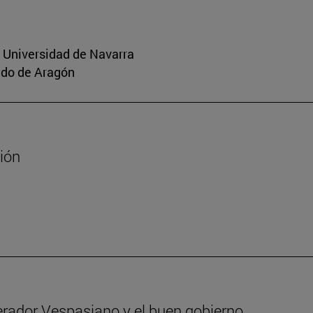
a Universidad de Navarra
aldo de Aragón
sión
erador Vespasiano y el buen gobierno