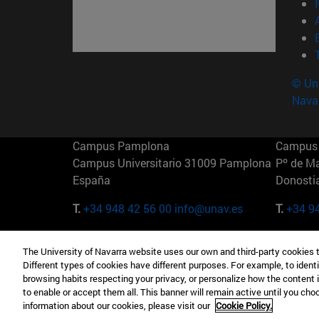
© Uni
Nava
Campus Pamplona
Campus 
Campus Universitario 31009 Pamplona
Pº de M
España
Donosti
T.
+34 948 42 56 00
info@unav.es
T.
+34 9
Campus Madrid (IESE)
Campus 
The University of Navarra website uses our own and third-party cookies 
Camino del Cerro Águila 3 28023
165 W 5
Different types of cookies have different purposes. For example, to identi
Madrid España
EE.UU
browsing habits respecting your privacy, or personalize how the content 
to enable or accept them all. This banner will remain active until you ch
T.
+34 912 11 30 00
T.
+1 64
information about our cookies, please visit our
Cookie Policy.