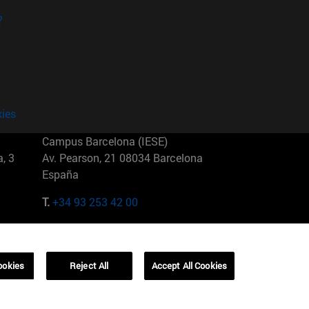
?
kies
Campus Barcelona (IESE)
, 3
Av. Pearson, 21 08034 Barcelona
España
T.
+34 93 253 42 00
Campus Sao Paulo (IESE)
5
Rua Martiniano de Carvalho, 573
01321001 Bela Vista Brasil
ookies
Reject All
Accept All Cookies
T.
+55 11 3177-8300