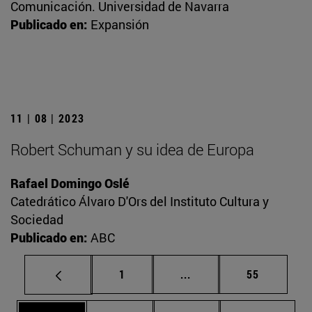
Comunicación. Universidad de Navarra
Publicado en:
Expansión
11 | 08 | 2023
Robert Schuman y su idea de Europa
Rafael Domingo Oslé
Catedrático Álvaro D'Ors del Instituto Cultura y
Sociedad
Publicado en:
ABC
Página
Páginas intermedias Us
Página
1
...
55