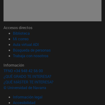
Accesos directos
(abre en nueva ventana)
Biblioteca
(abre en nueva ventana)
Mi correo
(abre en nueva ventana)
Aula virtual ADI
(abre en nueva ventana)
Búsqueda de personas
(abre en nueva ventana)
Trabaja con nosotros
Información
TFNO +34 948 42 56 00
¿QUÉ GRADO TE INTERESA?
¿QUÉ MÁSTER TE INTERESA?
© Universidad de Navarra
Información legal
Accesibilidad