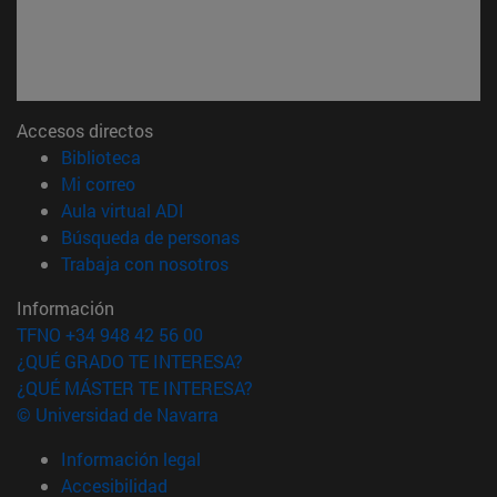
Accesos directos
(abre en nueva ventana)
Biblioteca
(abre en nueva ventana)
Mi correo
(abre en nueva ventana)
Aula virtual ADI
(abre en nueva ventana)
Búsqueda de personas
(abre en nueva ventana)
Trabaja con nosotros
Información
TFNO +34 948 42 56 00
¿QUÉ GRADO TE INTERESA?
¿QUÉ MÁSTER TE INTERESA?
© Universidad de Navarra
Información legal
Accesibilidad