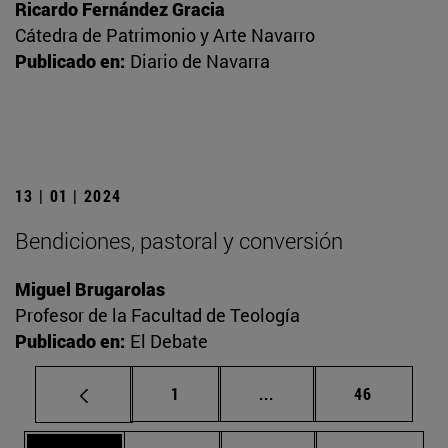
Ricardo Fernández Gracia
Cátedra de Patrimonio y Arte Navarro
Publicado en:
Diario de Navarra
13 | 01 | 2024
Bendiciones, pastoral y conversión
Miguel Brugarolas
Profesor de la Facultad de Teología
Publicado en:
El Debate
Página
Páginas intermedias Us
Página
1
...
46