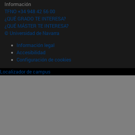
Información
TFNO +34 948 42 56 00
¿QUÉ GRADO TE INTERESA?
¿QUÉ MÁSTER TE INTERESA?
© Universidad de Navarra
Información legal
Accesibilidad
Configuración de cookies
Localizador de campus