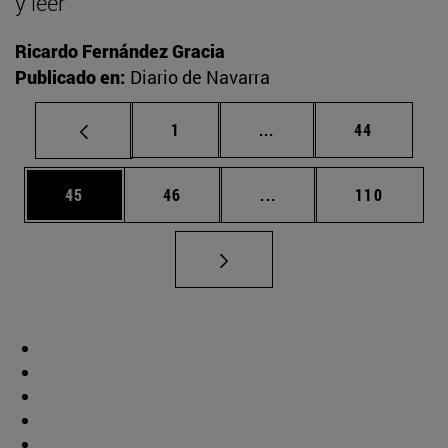
y leer
Ricardo Fernández Gracia
Publicado en:
Diario de Navarra
Página
Páginas intermedias Us
Página
1
...
44
Página
Página
Páginas intermedias U
Página
45
46
...
110