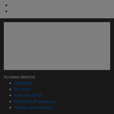
Accesos directos
(abre en nueva ventana)
Biblioteca
(abre en nueva ventana)
Mi correo
(abre en nueva ventana)
Aula virtual ADI
(abre en nueva ventana)
Búsqueda de personas
(abre en nueva ventana)
Trabaja con nosotros