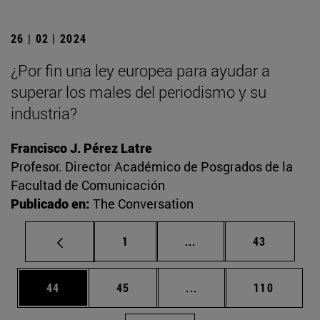
26 | 02 | 2024
¿Por fin una ley europea para ayudar a
superar los males del periodismo y su
industria?
Francisco J. Pérez Latre
Profesor. Director Académico de Posgrados de la
Facultad de Comunicación
Publicado en:
The Conversation
Página
Páginas intermedias Us
Página
1
...
43
Página
Página
Páginas intermedias U
Página
44
45
...
110