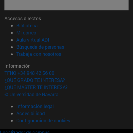
Accesos directos
(abre en nueva ventana)
Biblioteca
(abre en nueva ventana)
Mi correo
(abre en nueva ventana)
Aula virtual ADI
(abre en nueva ventana)
Búsqueda de personas
(abre en nueva ventana)
Trabaja con nosotros
Información
TFNO +34 948 42 56 00
¿QUÉ GRADO TE INTERESA?
¿QUÉ MÁSTER TE INTERESA?
© Universidad de Navarra
Información legal
Accesibilidad
Configuración de cookies
Localizador de campus