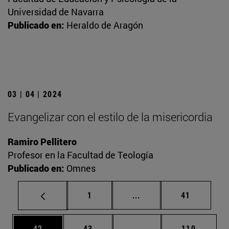
Universidad de Navarra
Publicado en:
Heraldo de Aragón
03 | 04 | 2024
Evangelizar con el estilo de la misericordia
Ramiro Pellitero
Profesor en la Facultad de Teología
Publicado en:
Omnes
Página
Páginas intermedias Us
Página
1
...
41
Página
Página
Páginas intermedias U
Página
42
43
...
110