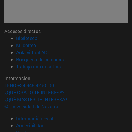
Accesos directos
(abre en nueva ventana)
Biblioteca
(abre en nueva ventana)
Mi correo
(abre en nueva ventana)
Aula virtual ADI
(abre en nueva ventana)
Búsqueda de personas
(abre en nueva ventana)
Trabaja con nosotros
Información
TFNO +34 948 42 56 00
¿QUÉ GRADO TE INTERESA?
¿QUÉ MÁSTER TE INTERESA?
© Universidad de Navarra
Información legal
Accesibilidad