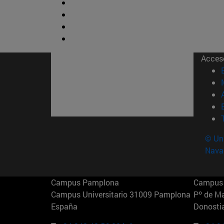
Acces
© Uni
Nava
Campus Pamplona
Campus 
Campus Universitario 31009 Pamplona
Pº de M
España
Donosti