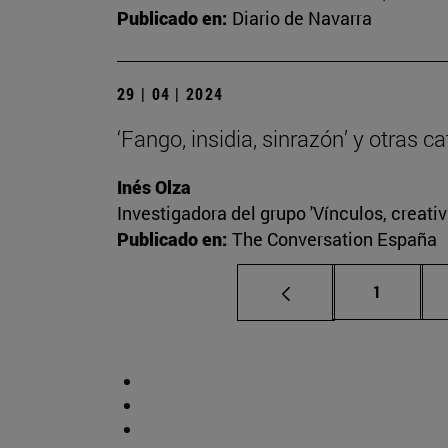
Publicado en:
Diario de Navarra
29 | 04 | 2024
‘Fango, insidia, sinrazón’ y otras 
Inés Olza
Investigadora del grupo 'Vínculos, creativ
Publicado en:
The Conversation España
Página
1