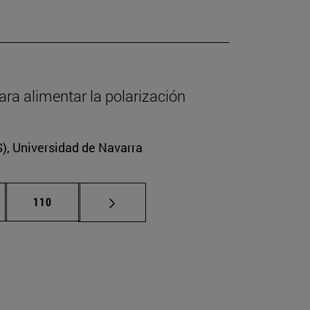
ara alimentar la polarización
CS), Universidad de Navarra
nas intermedias Use TAB para desplazarse.
Página
110