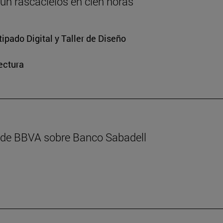
 un rascacielos en cien horas
ipado Digital y Taller de Diseño
ectura
l de BBVA sobre Banco Sabadell