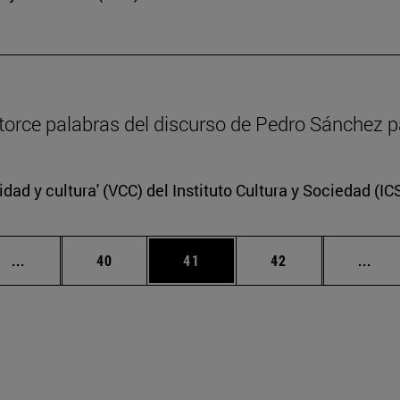
catorce palabras del discurso de Pedro Sánchez p
idad y cultura' (VCC) del Instituto Cultura y Sociedad (I
Páginas intermedias Use TAB para desplazarse.
Página
Página
Página
Pági
...
40
41
42
...