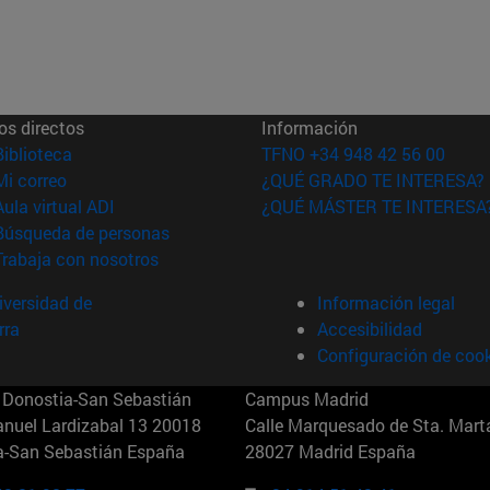
os directos
Información
(abre en nueva ventana)
Biblioteca
TFNO +34 948 42 56 00
(abre en nueva ventana)
Mi correo
¿QUÉ GRADO TE INTERESA?
(abre en nueva ventana)
Aula virtual ADI
¿QUÉ MÁSTER TE INTERESA
(abre en nueva ventana)
Búsqueda de personas
(abre en nueva ventana)
Trabaja con nosotros
versidad de
Información legal
rra
Accesibilidad
Configuración de coo
Donostia-San Sebastián
Campus Madrid
anuel Lardizabal 13 20018
Calle Marquesado de Sta. Marta
a-San Sebastián España
28027 Madrid España