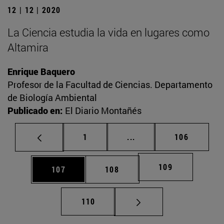
12 | 12 | 2020
La Ciencia estudia la vida en lugares como
Altamira
Enrique Baquero
Profesor de la Facultad de Ciencias. Departamento
de Biología Ambiental
Publicado en:
El Diario Montañés
Página
Páginas intermedias Us
Página
1
...
106
Página
109
Página
Página
107
108
Página
110