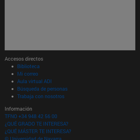
Accesos directos
(abre en nueva ventana)
Biblioteca
(abre en nueva ventana)
Mi correo
(abre en nueva ventana)
Aula virtual ADI
(abre en nueva ventana)
Búsqueda de personas
(abre en nueva ventana)
Trabaja con nosotros
Información
TFNO +34 948 42 56 00
¿QUÉ GRADO TE INTERESA?
¿QUÉ MÁSTER TE INTERESA?
© Universidad de Navarra