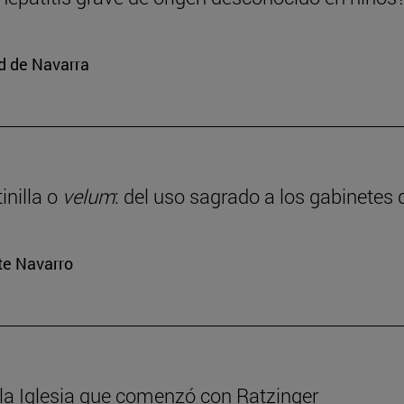
d de Navarra
inilla o
velum
: del uso sagrado a los gabinetes 
rte Navarro
 la Iglesia que comenzó con Ratzinger