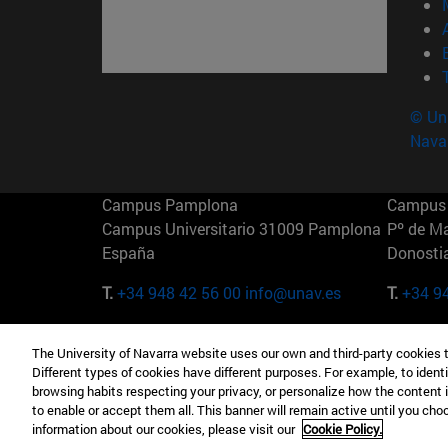
© Uni
Nava
Campus Pamplona
Campus 
Campus Universitario 31009 Pamplona
Pº de M
España
Donosti
T.
+34 948 42 56 00
info@unav.es
T.
+34 9
Campus Madrid (IESE)
Campus 
The University of Navarra website uses our own and third-party cookies 
Camino del Cerro Águila 3 28023
165 W 5
Different types of cookies have different purposes. For example, to identi
Madrid España
EE.UU
browsing habits respecting your privacy, or personalize how the content 
to enable or accept them all. This banner will remain active until you ch
T.
+34 912 11 30 00
T.
+1 64
information about our cookies, please visit our
Cookie Policy.