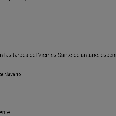
En las tardes del Viernes Santo de antaño: esce
rte Navarro
ente