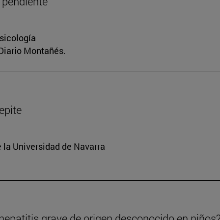
 pendiente
sicología
 Diario Montañés.
repite
e la Universidad de Navarra
epatitis grave de origen desconocido en niños