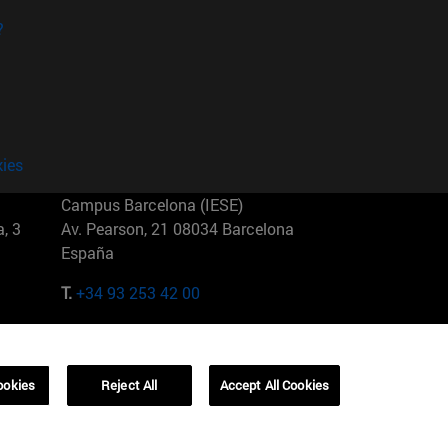
?
kies
Campus Barcelona (IESE)
, 3
Av. Pearson, 21 08034 Barcelona
España
T.
+34 93 253 42 00
Campus Sao Paulo (IESE)
5
Rua Martiniano de Carvalho, 573
01321001 Bela Vista Brasil
ookies
Reject All
Accept All Cookies
T.
+55 11 3177-8300