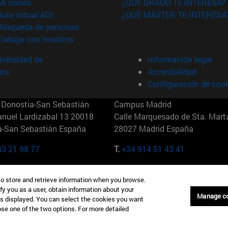
(abre en nueva ventana)
Mi correo
¿QUÉ GRADO TE INTERESA?
(abre en nueva ventana)
Aula virtual ADI
¿QUÉ MÁSTER TE INTERESA
(abre en nueva ventana)
Búsqueda de personas
(abre en nueva ventana)
Trabaja con nosotros
versidad de
Información legal
rra
Accesibilidad
Configuración de coo
Donostia-San Sebastián
Campus Madrid
anuel Lardizabal 13 20018
Calle Marquesado de Sta. Marta
a-San Sebastián España
28027 Madrid España
43 21 98 77
T.
+34 914 51 43 41
Nueva York (IESE)
Campus Munich (IESE)
to store and retrieve information when you browse.
7th St 10019-2201 Nueva York
Maria-Theresia-Straße 15 8167
fy you as a user, obtain information about your
Múnich Alemania
Manage c
is displayed. You can select the cookies you want
oose one of the two options. For more detailed
6 346 8850
T.
+49 89 24209790