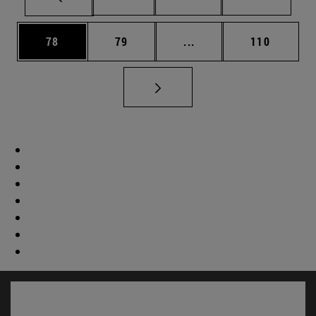
Página
Página
Páginas intermedias U
Página
78
79
...
110