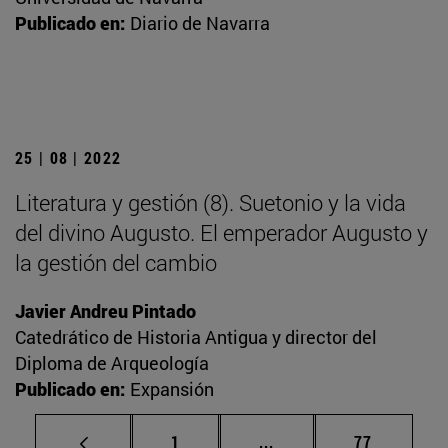
Publicado en:
Diario de Navarra
25 | 08 | 2022
Literatura y gestión (8). Suetonio y la vida
del divino Augusto. El emperador Augusto y
la gestión del cambio
Javier Andreu Pintado
Catedrático de Historia Antigua y director del
Diploma de Arqueología
Publicado en:
Expansión
Página
Páginas intermedias Us
Página
1
...
77