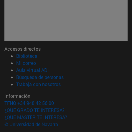
Accesos directos
(abre en nueva ventana)
Biblioteca
(abre en nueva ventana)
Mi correo
(abre en nueva ventana)
Aula virtual ADI
(abre en nueva ventana)
Búsqueda de personas
(abre en nueva ventana)
Trabaja con nosotros
Información
TFNO +34 948 42 56 00
¿QUÉ GRADO TE INTERESA?
¿QUÉ MÁSTER TE INTERESA?
© Universidad de Navarra