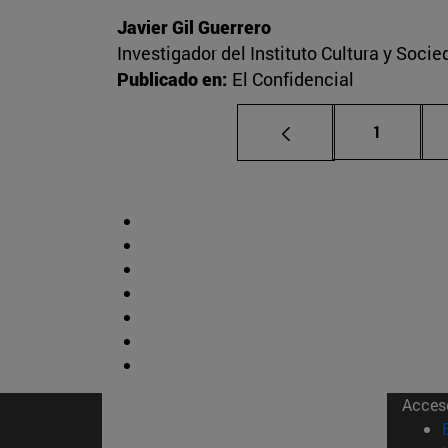
Javier Gil Guerrero
Investigador del Instituto Cultura y Soci
Publicado en:
El Confidencial
Página
1
Acces