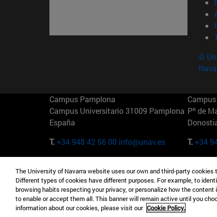
© Uni
Nava
Campus Pamplona
Campus 
Campus Universitario 31009 Pamplona
Pº de M
España
Donosti
T.
+34 948 42 56 00
info@unav.es
T.
+34 9
Campus Madrid (IESE)
Campus 
The University of Navarra website uses our own and third-party cookies 
Camino del Cerro Águila 3 28023
165 W 5
Different types of cookies have different purposes. For example, to identi
Madrid España
EE.UU
browsing habits respecting your privacy, or personalize how the content 
to enable or accept them all. This banner will remain active until you ch
T.
+34 912 11 30 00
T.
+1 64
information about our cookies, please visit our
Cookie Policy.