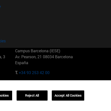
?
kies
Campus Barcelona (IESE)
, 3
Av. Pearson, 21 08034 Barcelona
España
T.
+34 93 253 42 00
Campus Sao Paulo (IESE)
5
Rua Martiniano de Carvalho, 573
01321001 Bela Vista Brasil
ookies
Reject All
Accept All Cookies
T.
+55 11 3177-8300