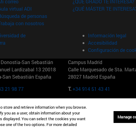
(abre en nueva ventana)
Mi correo
¿QUÉ GRADO TE INTERESA?
(abre en nueva ventana)
Aula virtual ADI
¿QUÉ MÁSTER TE INTERESA
(abre en nueva ventana)
Búsqueda de personas
(abre en nueva ventana)
Trabaja con nosotros
versidad de
Información legal
rra
Accesibilidad
Configuración de coo
Donostia-San Sebastián
Campus Madrid
anuel Lardizabal 13 20018
Calle Marquesado de Sta. Marta
a-San Sebastián España
28027 Madrid España
43 21 98 77
T.
+34 914 51 43 41
Nueva York (IESE)
Campus Munich (IESE)
to store and retrieve information when you browse.
7th St 10019-2201 Nueva York
Maria-Theresia-Straße 15 8167
fy you as a user, obtain information about your
Múnich Alemania
Manage c
is displayed. You can select the cookies you want
oose one of the two options. For more detailed
6 346 8850
T.
+49 89 24209790