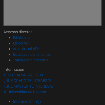
Accesos directos
(abre en nueva ventana)
Biblioteca
(abre en nueva ventana)
Mi correo
(abre en nueva ventana)
Aula virtual ADI
(abre en nueva ventana)
Búsqueda de personas
(abre en nueva ventana)
Trabaja con nosotros
Información
TFNO +34 948 42 56 00
¿QUÉ GRADO TE INTERESA?
¿QUÉ MÁSTER TE INTERESA?
© Universidad de Navarra
Información legal