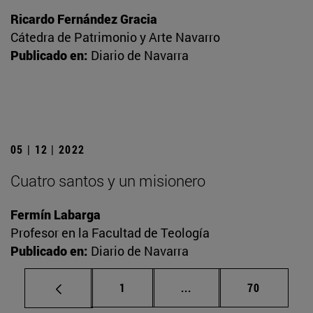
Ricardo Fernández Gracia
Cátedra de Patrimonio y Arte Navarro
Publicado en:
Diario de Navarra
05 | 12 | 2022
Cuatro santos y un misionero
Fermín Labarga
Profesor en la Facultad de Teología
Publicado en:
Diario de Navarra
Página
Páginas intermedias Us
Página
1
...
70