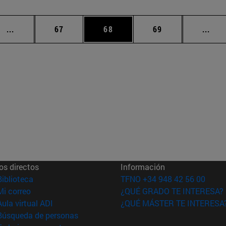
Páginas intermedias Use TAB para desplazarse.
Página
Página
Página
Pági
...
67
68
69
...
os directos
Información
(abre en nueva ventana)
Biblioteca
TFNO +34 948 42 56 00
(abre en nueva ventana)
Mi correo
¿QUÉ GRADO TE INTERESA?
(abre en nueva ventana)
Aula virtual ADI
¿QUÉ MÁSTER TE INTERESA
(abre en nueva ventana)
Búsqueda de personas