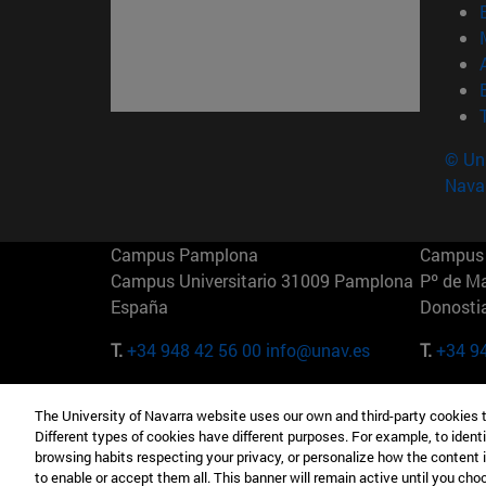
© Uni
Nava
Campus Pamplona
Campus 
Campus Universitario 31009 Pamplona
Pº de M
España
Donosti
T.
+34 948 42 56 00
info@unav.es
T.
+34 9
Campus Madrid (IESE)
Campus 
The University of Navarra website uses our own and third-party cookies 
Camino del Cerro Águila 3 28023
165 W 5
Different types of cookies have different purposes. For example, to identi
Madrid España
EE.UU
browsing habits respecting your privacy, or personalize how the content 
to enable or accept them all. This banner will remain active until you ch