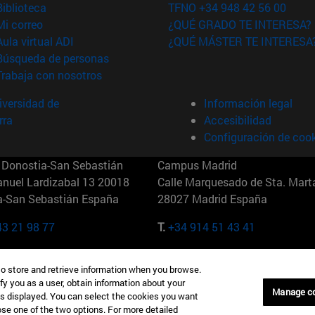
(abre en nueva ventana)
Biblioteca
TFNO +34 948 42 56 00
(abre en nueva ventana)
Mi correo
¿QUÉ GRADO TE INTERESA?
(abre en nueva ventana)
Aula virtual ADI
¿QUÉ MÁSTER TE INTERESA
(abre en nueva ventana)
Búsqueda de personas
(abre en nueva ventana)
Trabaja con nosotros
versidad de
Información legal
rra
Accesibilidad
Configuración de coo
Donostia-San Sebastián
Campus Madrid
anuel Lardizabal 13 20018
Calle Marquesado de Sta. Marta
a-San Sebastián España
28027 Madrid España
43 21 98 77
T.
+34 914 51 43 41
Nueva York (IESE)
Campus Munich (IESE)
to store and retrieve information when you browse.
7th St 10019-2201 Nueva York
Maria-Theresia-Straße 15 8167
fy you as a user, obtain information about your
Múnich Alemania
Manage c
is displayed. You can select the cookies you want
oose one of the two options. For more detailed