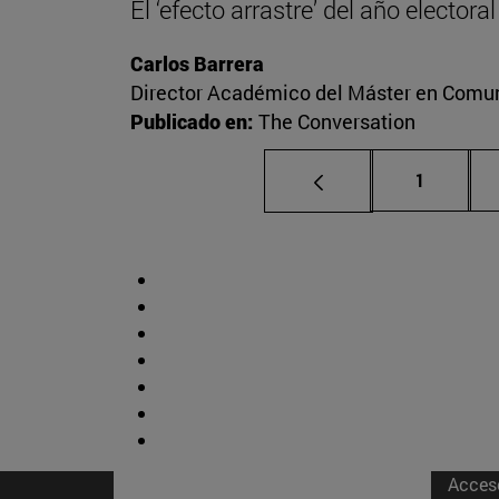
El ‘efecto arrastre’ del año elector
Carlos Barrera
Director Académico del Máster en Comuni
Publicado en:
The Conversation
Página
1
Acces