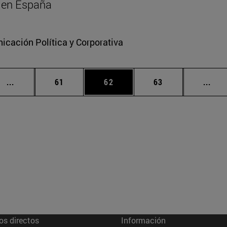
al en España
cación Política y Corporativa
Páginas intermedias Use TAB para desplazarse.
Página
Página
Página
Pági
...
61
62
63
...
os directos
Información