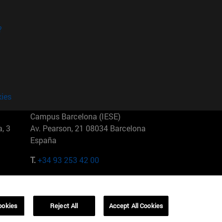
?
kies
Campus Barcelona (IESE)
, 3
Av. Pearson, 21 08034 Barcelona
España
T.
+34 93 253 42 00
Campus Sao Paulo (IESE)
5
Rua Martiniano de Carvalho, 573
01321001 Bela Vista Brasil
ookies
Reject All
Accept All Cookies