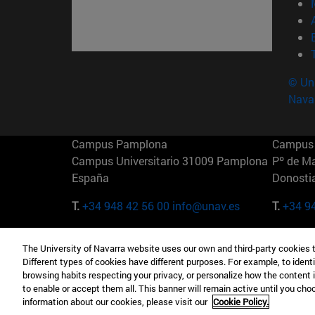
© Uni
Nava
Campus Pamplona
Campus 
Campus Universitario 31009 Pamplona
Pº de M
España
Donosti
T.
+34 948 42 56 00
info@unav.es
T.
+34 9
Campus Madrid (IESE)
Campus 
The University of Navarra website uses our own and third-party cookies 
Camino del Cerro Águila 3 28023
165 W 5
Different types of cookies have different purposes. For example, to identi
Madrid España
EE.UU
browsing habits respecting your privacy, or personalize how the content 
to enable or accept them all. This banner will remain active until you ch
T.
+34 912 11 30 00
T.
+1 64
information about our cookies, please visit our
Cookie Policy.