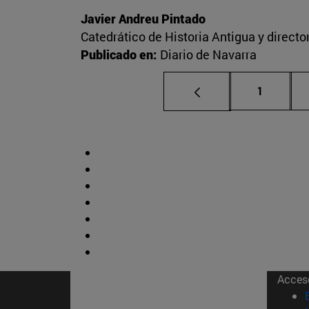
Javier Andreu Pintado
Catedrático de Historia Antigua y direct
Publicado en:
Diario de Navarra
Página
1
Acces