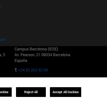
?
kies
Campus Barcelona (IESE)
, 3
Av. Pearson, 21 08034 Barcelona
España
T.
+34 93 253 42 00
Campus Sao Paulo (IESE)
5
Rua Martiniano de Carvalho, 573
01321001 Bela Vista Brasil
ookies
Reject All
Accept All Cookies
T.
+55 11 3177-8300