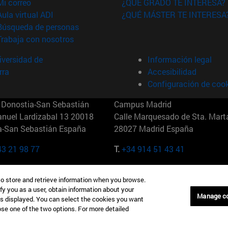
(abre en nueva ventana)
Mi correo
¿QUÉ GRADO TE INTERESA?
(abre en nueva ventana)
Aula virtual ADI
¿QUÉ MÁSTER TE INTERESA
(abre en nueva ventana)
Búsqueda de personas
(abre en nueva ventana)
Trabaja con nosotros
versidad de
Información legal
rra
Accesibilidad
Configuración de coo
Donostia-San Sebastián
Campus Madrid
anuel Lardizabal 13 20018
Calle Marquesado de Sta. Marta
a-San Sebastián España
28027 Madrid España
43 21 98 77
T.
+34 914 51 43 41
Nueva York (IESE)
Campus Munich (IESE)
to store and retrieve information when you browse.
7th St 10019-2201 Nueva York
Maria-Theresia-Straße 15 8167
fy you as a user, obtain information about your
Múnich Alemania
Manage c
is displayed. You can select the cookies you want
oose one of the two options. For more detailed
6 346 8850
T.
+49 89 24209790