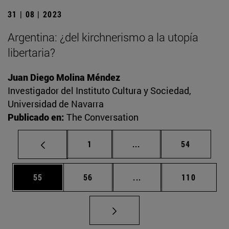
31 | 08 | 2023
Argentina: ¿del kirchnerismo a la utopía
libertaria?
Juan Diego Molina Méndez
Investigador del Instituto Cultura y Sociedad,
Universidad de Navarra
Publicado en:
The Conversation
Página
Páginas intermedias Us
Página
1
...
54
Página
Página
Páginas intermedias U
Página
55
56
...
110