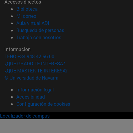
Accesos directos
(abre en nueva ventana)
Biblioteca
(abre en nueva ventana)
Mi correo
(abre en nueva ventana)
Aula virtual ADI
(abre en nueva ventana)
Búsqueda de personas
(abre en nueva ventana)
Trabaja con nosotros
Información
TFNO +34 948 42 56 00
¿QUÉ GRADO TE INTERESA?
¿QUÉ MÁSTER TE INTERESA?
© Universidad de Navarra
Información legal
Accesibilidad
Configuración de cookies
Localizador de campus