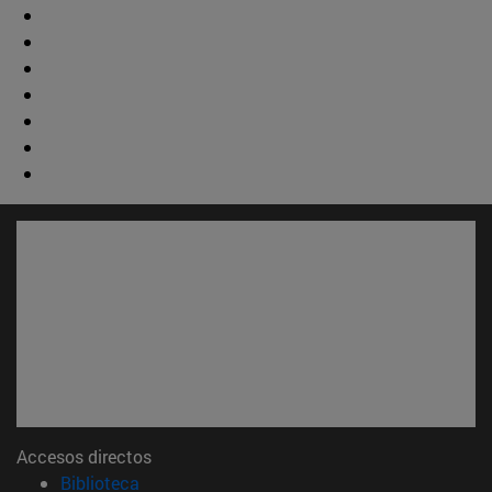
Accesos directos
(abre en nueva ventana)
Biblioteca