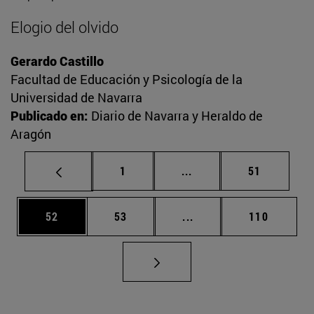
Elogio del olvido
Gerardo Castillo
Facultad de Educación y Psicología de la
Universidad de Navarra
Publicado en:
Diario de Navarra y Heraldo de
Aragón
Página
Páginas intermedias Us
Página
1
...
51
Página
Página
Páginas intermedias U
Página
52
53
...
110