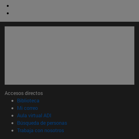
Accesos directos
(abre en nueva ventana)
Biblioteca
(abre en nueva ventana)
Mi correo
(abre en nueva ventana)
Aula virtual ADI
(abre en nueva ventana)
Búsqueda de personas
(abre en nueva ventana)
Trabaja con nosotros