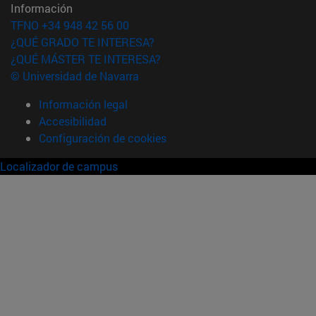
Información
TFNO +34 948 42 56 00
¿QUÉ GRADO TE INTERESA?
¿QUÉ MÁSTER TE INTERESA?
© Universidad de Navarra
Información legal
Accesibilidad
Configuración de cookies
Localizador de campus