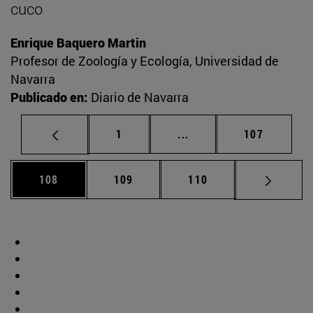
cuco
Enrique Baquero Martin
Profesor de Zoología y Ecología, Universidad de
Navarra
Publicado en:
Diario de Navarra
Página
Páginas intermedias Us
Página
1
...
107
Página
Página
Página
108
109
110