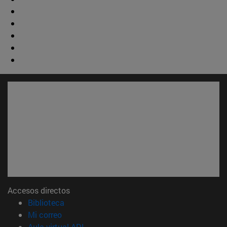
Accesos directos
(abre en nueva ventana)
Biblioteca
(abre en nueva ventana)
Mi correo
(abre en nueva ventana)
Aula virtual ADI