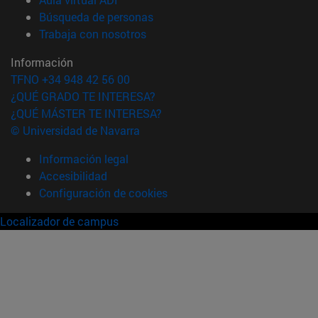
(abre en nueva ventana)
Búsqueda de personas
(abre en nueva ventana)
Trabaja con nosotros
Información
TFNO +34 948 42 56 00
¿QUÉ GRADO TE INTERESA?
¿QUÉ MÁSTER TE INTERESA?
© Universidad de Navarra
Información legal
Accesibilidad
Configuración de cookies
Localizador de campus