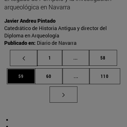
arqueológica en Navarra
Javier Andreu Pintado
Catedrático de Historia Antigua y director del
Diploma en Arqueología
Publicado en:
Diario de Navarra
Página
Páginas intermedias Us
Página
1
...
58
Página
Página
Páginas intermedias U
Página
59
60
...
110