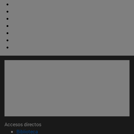
Accesos directos
(abre en nueva ventana)
Biblioteca