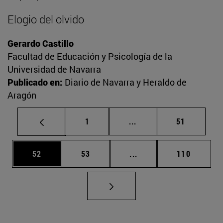
Elogio del olvido
Gerardo Castillo
Facultad de Educación y Psicología de la
Universidad de Navarra
Publicado en:
Diario de Navarra y Heraldo de
Aragón
Página
Páginas intermedias Us
Página
1
...
51
Página
Página
Páginas intermedias U
Página
52
53
...
110