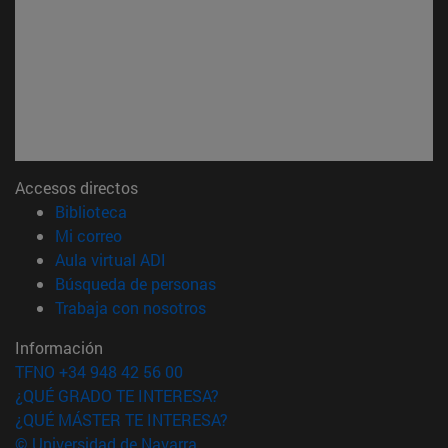
Accesos directos
(abre en nueva ventana)
Biblioteca
(abre en nueva ventana)
Mi correo
(abre en nueva ventana)
Aula virtual ADI
(abre en nueva ventana)
Búsqueda de personas
(abre en nueva ventana)
Trabaja con nosotros
Información
TFNO +34 948 42 56 00
¿QUÉ GRADO TE INTERESA?
¿QUÉ MÁSTER TE INTERESA?
© Universidad de Navarra