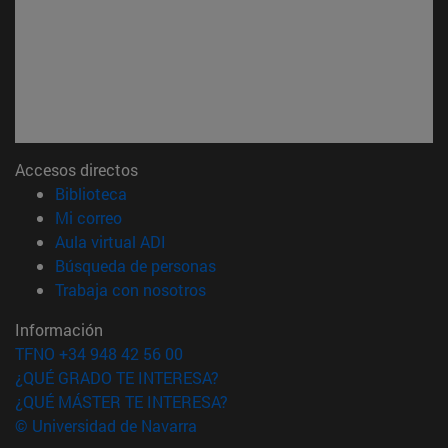
Accesos directos
(abre en nueva ventana)
Biblioteca
(abre en nueva ventana)
Mi correo
(abre en nueva ventana)
Aula virtual ADI
(abre en nueva ventana)
Búsqueda de personas
(abre en nueva ventana)
Trabaja con nosotros
Información
TFNO +34 948 42 56 00
¿QUÉ GRADO TE INTERESA?
¿QUÉ MÁSTER TE INTERESA?
© Universidad de Navarra