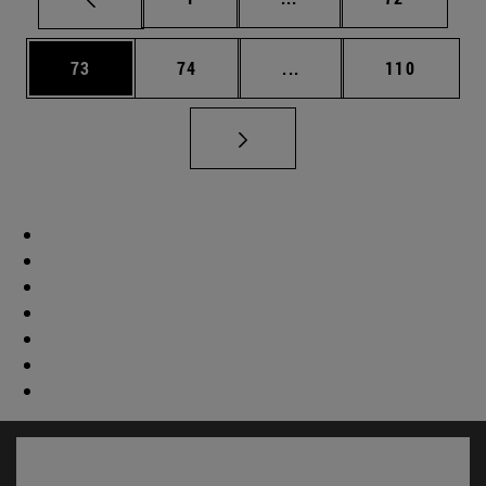
Página
Página
Páginas intermedias U
Página
73
74
...
110