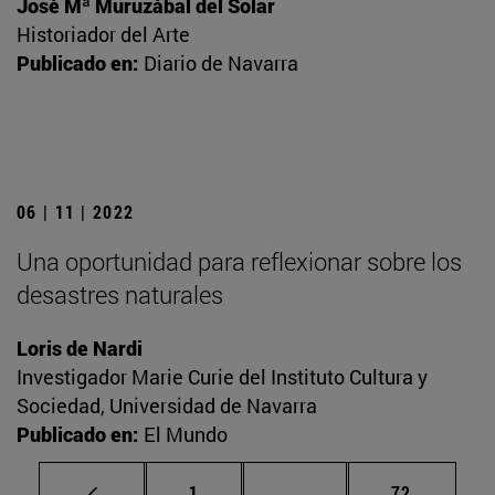
José Mª Muruzábal del Solar
Historiador del Arte
Publicado en:
Diario de Navarra
06 | 11 | 2022
Una oportunidad para reflexionar sobre los
desastres naturales
Loris de Nardi
Investigador Marie Curie del Instituto Cultura y
Sociedad, Universidad de Navarra
Publicado en:
El Mundo
Página
Páginas intermedias Us
Página
1
...
72