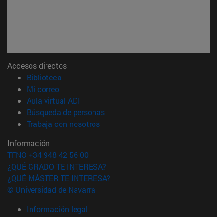
Accesos directos
(abre en nueva ventana)
Biblioteca
(abre en nueva ventana)
Mi correo
(abre en nueva ventana)
Aula virtual ADI
(abre en nueva ventana)
Búsqueda de personas
(abre en nueva ventana)
Trabaja con nosotros
Información
TFNO +34 948 42 56 00
¿QUÉ GRADO TE INTERESA?
¿QUÉ MÁSTER TE INTERESA?
© Universidad de Navarra
Información legal