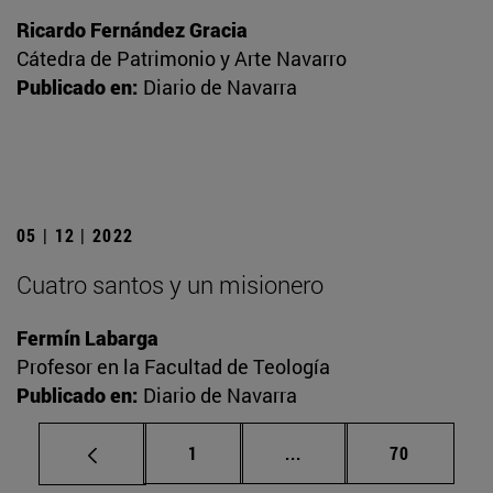
Ricardo Fernández Gracia
Cátedra de Patrimonio y Arte Navarro
Publicado en:
Diario de Navarra
05 | 12 | 2022
Cuatro santos y un misionero
Fermín Labarga
Profesor en la Facultad de Teología
Publicado en:
Diario de Navarra
Página
Páginas intermedias Us
Página
1
...
70